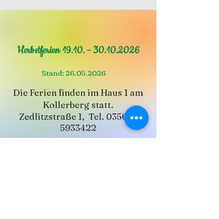
Herbstferien
19.10. - 30.10.2026
Stand:
26.05.2026
Die Ferien finden im Haus 1 am
Kollerberg statt.
Zedlitzstraße 1, Tel.
03563 -
5933422
Allgemeine Hinweise
zum Tagesablauf,
mitzubringende Sachen, Organisatorisches
und zur Bezahlung
finden Sie hier
.
Hier erfahren Sie bald mehr.