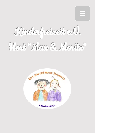
Kinderfreizeit e.V.
Hort "Max & Moritz"