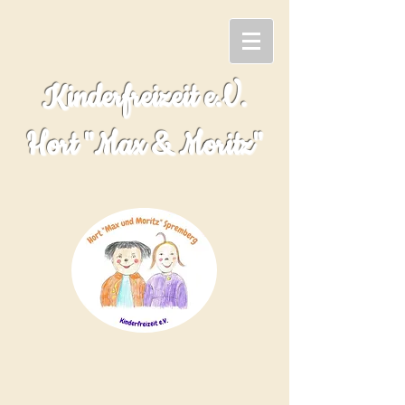
Kinderfreizeit e.V.
Hort "Max & Moritz"