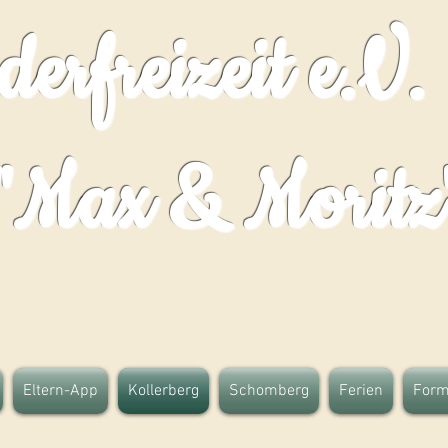
erfreizeit e.V.
"Max & Moritz
Eltern-App
Kollerberg
Schomberg
Ferien
Form